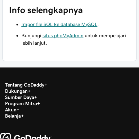
Info selengkapnya
Impor file SQL ke database MySQL
.
Kunjungi
situs phpMyAdmin
untuk mempelajari
lebih lanjut.
Tentang GoDaddy
Dukungan
Sumber Daya
Program Mitra
Akun
Belanja