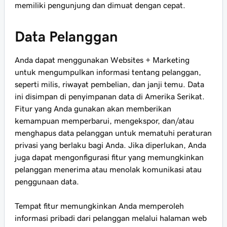
memiliki pengunjung dan dimuat dengan cepat.
Data Pelanggan
Anda dapat menggunakan Websites + Marketing
untuk mengumpulkan informasi tentang pelanggan,
seperti milis, riwayat pembelian, dan janji temu. Data
ini disimpan di penyimpanan data di Amerika Serikat.
Fitur yang Anda gunakan akan memberikan
kemampuan memperbarui, mengekspor, dan/atau
menghapus data pelanggan untuk mematuhi peraturan
privasi yang berlaku bagi Anda. Jika diperlukan, Anda
juga dapat mengonfigurasi fitur yang memungkinkan
pelanggan menerima atau menolak komunikasi atau
penggunaan data.
Tempat fitur memungkinkan Anda memperoleh
informasi pribadi dari pelanggan melalui halaman web