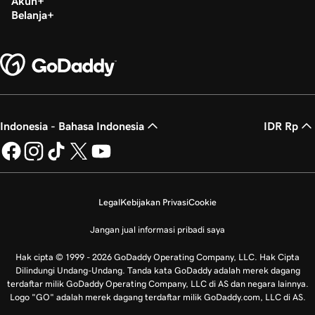
Akun
Belanja
Indonesia - Bahasa Indonesia
IDR Rp
Legal
Kebijakan Privasi
Cookie
Jangan jual informasi pribadi saya
Hak cipta © 1999 - 2026 GoDaddy Operating Company, LLC. Hak Cipta
Dilindungi Undang-Undang. Tanda kata GoDaddy adalah merek dagang
terdaftar milik GoDaddy Operating Company, LLC di AS dan negara lainnya.
Logo "GO" adalah merek dagang terdaftar milik GoDaddy.com, LLC di AS.