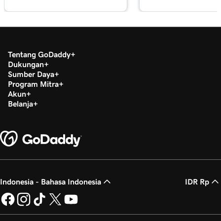
Pelajaran 16 (dari 23)
Sesuaikan bagian Tentang Kami di Situs Web
2m 44s
+ Pemasaran
Pelajaran 17 (dari 23)
Tentang GoDaddy
Sesuaikan bagian konten di Situs Web +
2m 56s
Dukungan
Pemasaran
Sumber Daya
Program Mitra
Pelajaran 18 (dari 23)
Akun
Belanja
Edit bagian footer saya di Situs Web +
1m 57s
Pemasaran
Pelajaran 19 (dari 23)
Sesuaikan bagian Hubungi Kami di Situs Web
2m 56s
+ Pemasaran
Indonesia - Bahasa Indonesia
IDR Rp
Pelajaran 20 (dari 23)
Sesuaikan bagian sosial saya di Situs Web +
1m 23s
Pemasaran