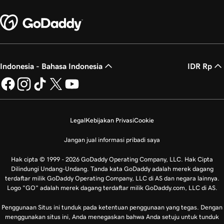
Indonesia - Bahasa Indonesia
IDR Rp
Legal
Kebijakan Privasi
Cookie
Jangan jual informasi pribadi saya
Hak cipta © 1999 - 2026 GoDaddy Operating Company, LLC. Hak Cipta
Dilindungi Undang-Undang. Tanda kata GoDaddy adalah merek dagang
terdaftar milik GoDaddy Operating Company, LLC di AS dan negara lainnya.
Logo "GO" adalah merek dagang terdaftar milik GoDaddy.com, LLC di AS.
Penggunaan Situs ini tunduk pada ketentuan penggunaan yang tegas. Dengan
menggunakan situs ini, Anda menegaskan bahwa Anda setuju untuk tunduk