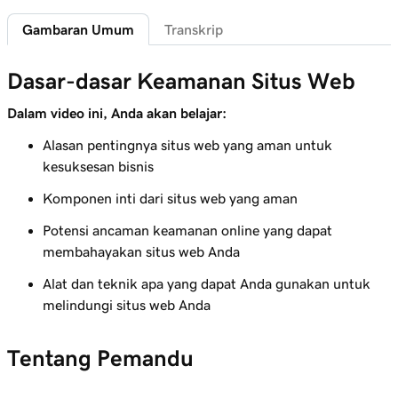
Pelajaran 6 (dari 6)
1m 1s
Gambaran Umum
Transkrip
Konfirmasikan bahwa SSL saya telah diinstal
Dasar-dasar Keamanan Situs Web
Dalam video ini, Anda akan belajar:
Alasan pentingnya situs web yang aman untuk
kesuksesan bisnis
Komponen inti dari situs web yang aman
Potensi ancaman keamanan online yang dapat
membahayakan situs web Anda
Alat dan teknik apa yang dapat Anda gunakan untuk
melindungi situs web Anda
Tentang Pemandu