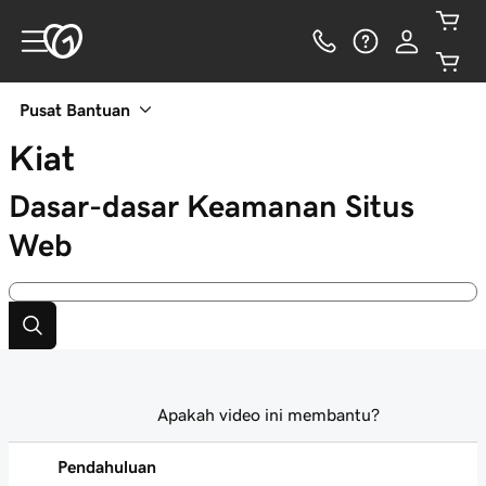
Pusat Bantuan
Kiat
Dasar-dasar Keamanan Situs
Web
Apakah video ini membantu?
Pendahuluan