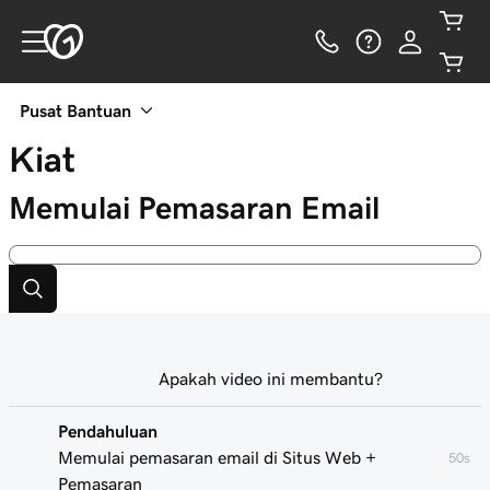
Pusat Bantuan
Kiat
Memulai Pemasaran Email
Apakah video ini membantu?
Pendahuluan
Memulai pemasaran email di Situs Web +
50s
Pemasaran