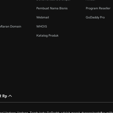
Pembuat Nama Bisnis
Program Reseller
Webmail
GoDaddy Pro
aftaran Domain
WHOIS
Katalog Produk
R Rp
ungi Undang-Undang. Tanda kata GoDaddy adalah merek dagang terdaftar mili