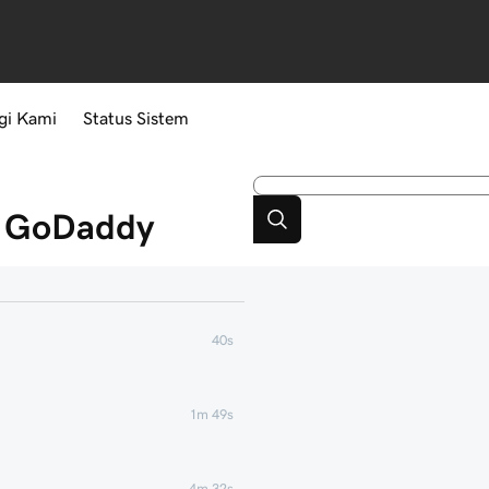
gi Kami
Status Sistem
r GoDaddy
40s
1m 49s
4m 32s