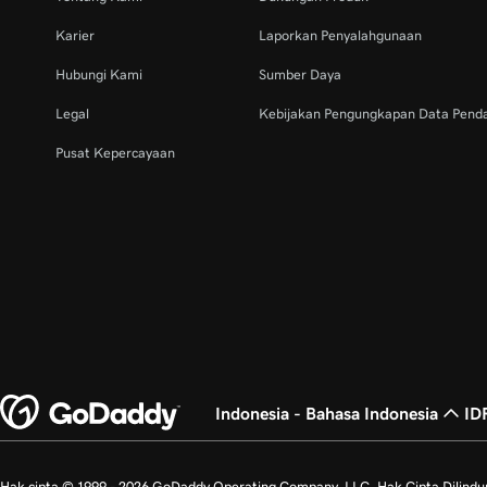
Karier
Laporkan Penyalahgunaan
Hubungi Kami
Sumber Daya
Legal
Kebijakan Pengungkapan Data Pend
Pusat Kepercayaan
Indonesia - Bahasa Indonesia
ID
Hak cipta © 1999 - 2026 GoDaddy Operating Company, LLC. Hak Cipta Dilind