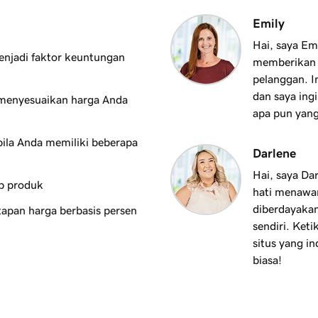
Emily
Hai, saya Em
menjadi faktor keuntungan
memberikan 
pelanggan. In
dan saya in
 menyesuaikan harga Anda
apa pun yan
ila Anda memiliki beberapa
Darlene
Hai, saya Da
p produk
hati menawa
diberdayaka
tapan harga berbasis persen
sendiri. Ke
situs yang i
biasa!