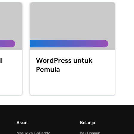
l
WordPress untuk
Pemula
Akun
Belanja
Masuk ke GoDaddy
Beli Domain