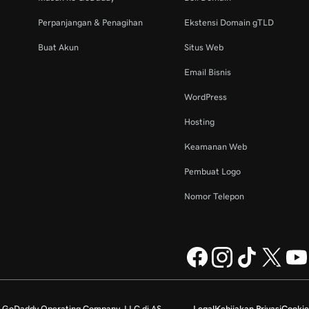
Perpanjangan & Penagihan
Ekstensi Domain gTLD
Buat Akun
Situs Web
Email Bisnis
WordPress
Hosting
Keamanan Web
Pembuat Logo
Nomor Telepon
k GoDaddy Operating Company, LLC di AS
Legal
Kebijakan Privasi
Cookie