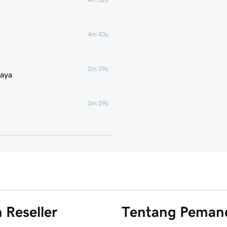
4m 43s
2m 29s
saya
3m 29s
1m 58s
5m 52s
 Reseller
Tentang Peman