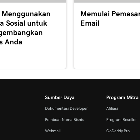
 Menggunakan
Memulai Pemasa
1m 36s
ran
a Sosial untuk
Email
gembangkan
5m 59s
is Anda
1m 1s
s Web + Pemasaran
1m 39s
Sumber Daya
Program Mitra
2m 55s
Dokumentasi Developer
Afiliasi
Pembuat Nama Bisnis
Program Reseller
3m 16s
b + Pemasaran
Webmail
GoDaddy Pro