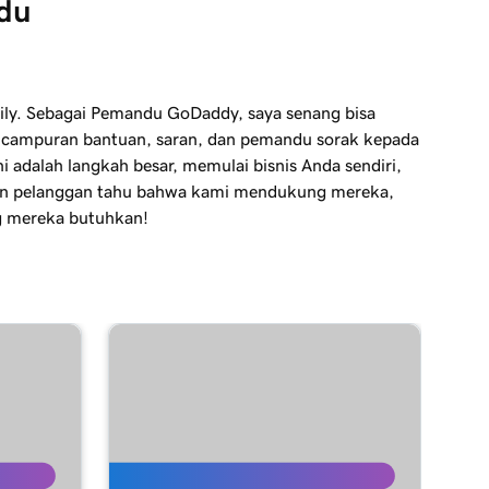
du
ily. Sebagai Pemandu GoDaddy, saya senang bisa
campuran bantuan, saran, dan pemandu sorak kepada
i adalah langkah besar, memulai bisnis Anda sendiri,
gin pelanggan tahu bahwa kami mendukung mereka,
g mereka butuhkan!