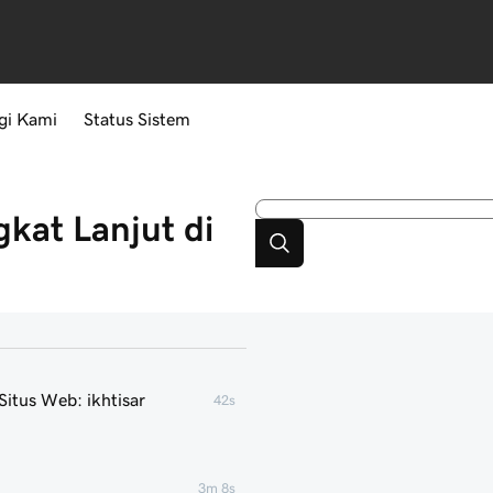
gi Kami
Status Sistem
kat Lanjut di
itus Web: ikhtisar
42s
3m 8s