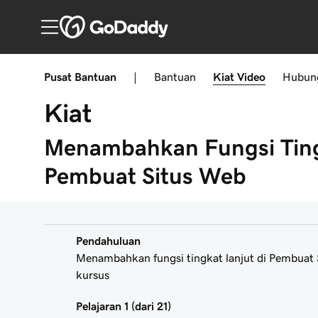
Pusat Bantuan
|
Bantuan
Kiat
Video
Hubun
Kiat
Menambahkan Fungsi Ting
Pembuat Situs Web
Pendahuluan
Menambahkan fungsi tingkat lanjut di Pembuat S
kursus
Pelajaran 1 (dari 21)