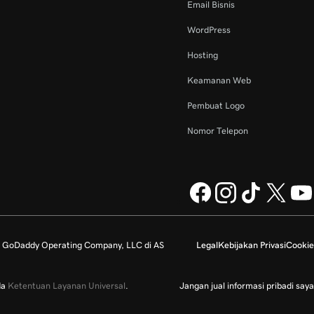
Email Bisnis
WordPress
Hosting
Keamanan Web
Pembuat Logo
Nomor Telepon
k GoDaddy Operating Company, LLC di AS
Legal
Kebijakan Privasi
Cookie
da
Ketentuan Layanan Universal
.
Jangan jual informasi pribadi saya