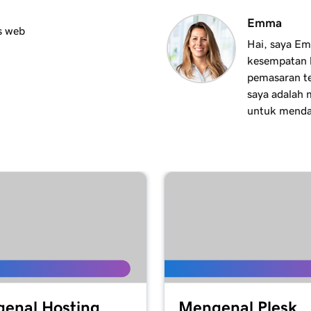
3m 24s
Emma
aran saya
s web
Hai, saya E
kesempatan l
2m 34s
pemasaran t
saya adalah 
untuk menda
enal Hosting
Mengenal Plesk