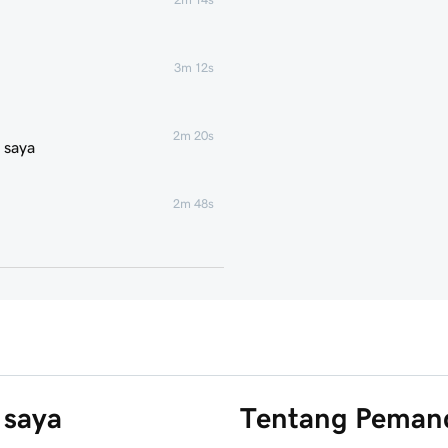
3m 12s
2m 20s
 saya
2m 48s
2m 22s
1m 58s
1m 6s
 saya
Tentang Peman