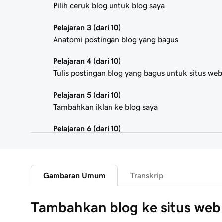
Pilih ceruk blog untuk blog saya
Pelajaran 3 (dari 10)
Anatomi postingan blog yang bagus
Pelajaran 4 (dari 10)
Tulis postingan blog yang bagus untuk situs web
Pelajaran 5 (dari 10)
Tambahkan iklan ke blog saya
Pelajaran 6 (dari 10)
Menggunakan pemasaran afiliasi
Pelajaran 7 (dari 10)
Tambahkan tombol donasi ke blog saya
Gambaran Umum
Transkrip
Pelajaran 8 (dari 10)
Tambahkan blog ke situs web
Menambahkan Blog ke Situs Web Anda