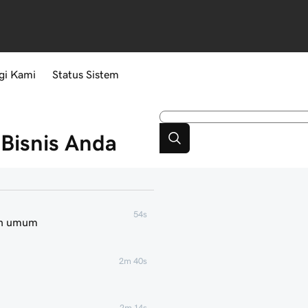
gi Kami
Status Sistem
Bisnis Anda
54s
an umum
2m 40s
2m 14s