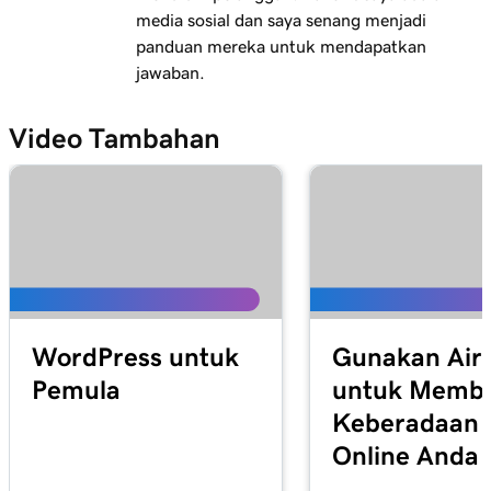
Tambahkan email Microsoft 365 saya ke
1m 3s
media sosial dan saya senang menjadi
Outlook di Windows
panduan mereka untuk mendapatkan
jawaban.
Pelajaran 13 (dari 37)
Tambahkan email Microsoft 365 saya ke
1m 48s
Video Tambahan
Apple Mail di iPhone
Pelajaran 14 (dari 37)
Tambahkan email Microsoft 365 saya ke
1m 30s
aplikasi email saya di Android
Pelajaran 15 (dari 37)
59s
Buat tanda tangan email saya di Microsoft 365
WordPress untuk
Gunakan Air
Pelajaran 16 (dari 37)
1m 55s
Pemula
untuk Memb
Telusuri Dasbor Email & Office
Keberadaan
Pelajaran 17 (dari 37)
Online Anda
49s
Instal aplikasi Office saya