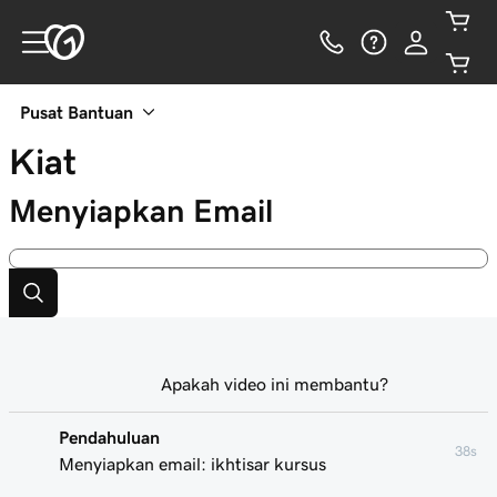
Pusat Bantuan
Kiat
Menyiapkan Email
Apakah video ini membantu?
Pendahuluan
38s
Menyiapkan email: ikhtisar kursus