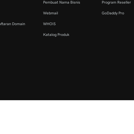
Pembuat Nama Bisnis
Program Reseller
Webmail
GoDaddy Pro
aftaran Domain
WHOIS
Katalog Produk
R Rp
ungi Undang-Undang. Tanda kata GoDaddy adalah merek dagang terdaftar mili
com, LLC di AS.