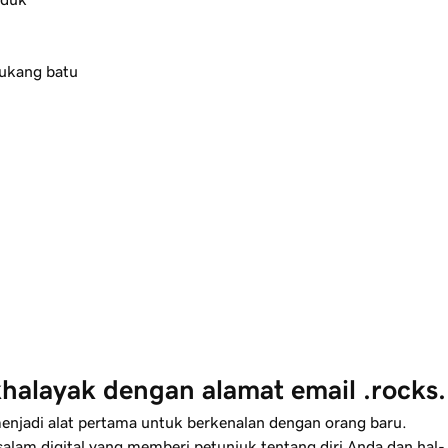
 tukang batu
khalayak dengan alamat email .rocks.
menjadi alat pertama untuk berkenalan dengan orang baru.
lam digital yang memberi petunjuk tentang diri Anda dan hal-