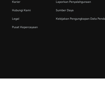
Karier
Laporkan Penyalahgunaan
Hubungi Kami
Sumber Daya
Legal
Kebijakan Pengungkapan Data Pend
Pusat Kepercayaan
Indonesia - Bahasa Indonesia
ID
Hak cipta © 1999 - 2026 GoDaddy Operating Company, LLC. Hak Cipta Dilind
dan negara lainnya. Logo "GO" adalah merek dagang terdaftar milik GoDaddy.