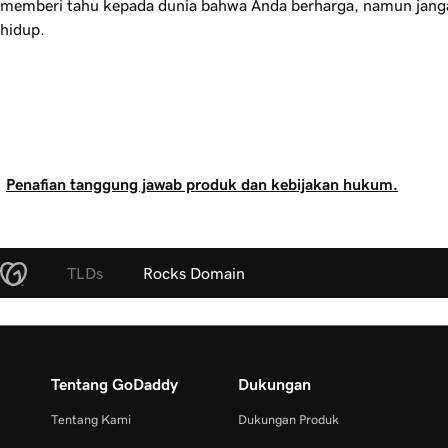
memberi tahu kepada dunia bahwa Anda berharga, namun jangan
hidup.
Penafian tanggung jawab produk dan kebijakan hukum.
TLDs
Rocks Domain
Tentang GoDaddy
Dukungan
Tentang Kami
Dukungan Produk