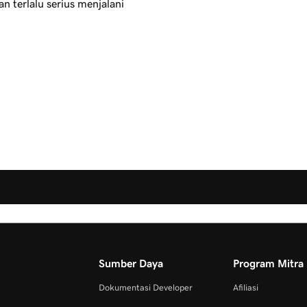
 terlalu serius menjalani
Sumber Daya
Program Mitra
Dokumentasi Developer
Afiliasi