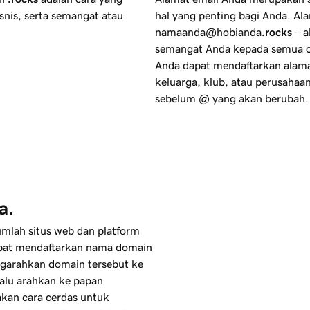
nis, serta semangat atau
hal yang penting bagi Anda. Al
namaanda@hobianda
.rocks
– a
semangat Anda kepada semua o
Anda dapat mendaftarkan alama
keluarga, klub, atau perusahaa
sebelum @ yang akan berubah.
a.
umlah situs web dan platform
apat mendaftarkan nama domain
garahkan domain tersebut ke
alu arahkan ke papan
kan cara cerdas untuk