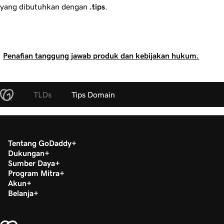
yang dibutuhkan dengan
.tips
.
Penafian tanggung jawab produk dan kebijakan hukum.
TLDs
Tips Domain
Tentang GoDaddy
Dukungan
Sumber Daya
Program Mitra
Akun
Belanja