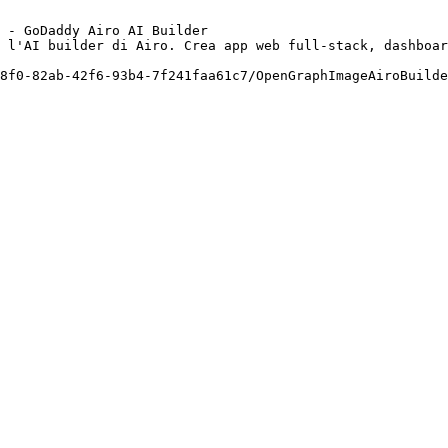
 - GoDaddy Airo AI Builder

 l'AI builder di Airo. Crea app web full-stack, dashboar
8f0-82ab-42f6-93b4-7f241faa61c7/OpenGraphImageAiroBuilde