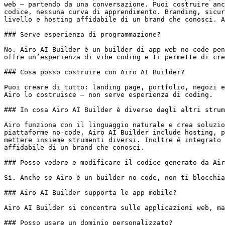
web — partendo da una conversazione. Puoi costruire anc
codice, nessuna curva di apprendimento. Branding, sicur
livello e hosting affidabile di un brand che conosci. A
### Serve esperienza di programmazione?

No. Airo AI Builder è un builder di app web no-code pen
offre un’esperienza di vibe coding e ti permette di cre
### Cosa posso costruire con Airo AI Builder?

Puoi creare di tutto: landing page, portfolio, negozi e
Airo lo costruisce — non serve esperienza di coding.

### In cosa Airo AI Builder è diverso dagli altri strum
Airo funziona con il linguaggio naturale e crea soluzio
piattaforme no-code, Airo AI Builder include hosting, p
mettere insieme strumenti diversi. Inoltre è integrato 
affidabile di un brand che conosci.

### Posso vedere e modificare il codice generato da Air
Sì. Anche se Airo è un builder no-code, non ti blocchia
### Airo AI Builder supporta le app mobile?

Airo AI Builder si concentra sulle applicazioni web, ma
### Posso usare un dominio personalizzato?
