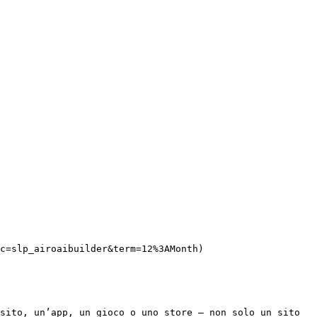
c=slp_airoaibuilder&term=12%3AMonth)

sito, un’app, un gioco o uno store — non solo un sito 