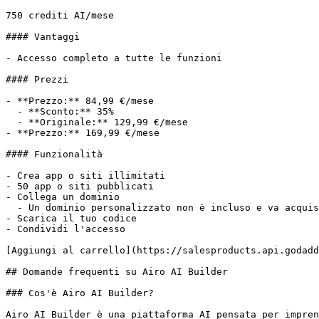
750 crediti AI/mese

#### Vantaggi

- Accesso completo a tutte le funzioni

#### Prezzi

- **Prezzo:** 84,99 €/mese

  - **Sconto:** 35%

  - **Originale:** 129,99 €/mese

- **Prezzo:** 169,99 €/mese

#### Funzionalità

- Crea app o siti illimitati

- 50 app o siti pubblicati

- Collega un dominio

  - Un dominio personalizzato non è incluso e va acquistato a parte.

- Scarica il tuo codice

- Condividi l'accesso

[Aggiungi al carrello](https://salesproducts.api.godadd
## Domande frequenti su Airo AI Builder

### Cos'è Airo AI Builder?

Airo AI Builder è una piattaforma AI pensata per impren