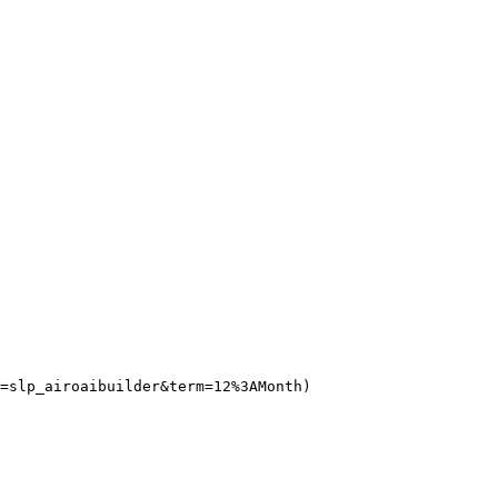
=slp_airoaibuilder&term=12%3AMonth)
