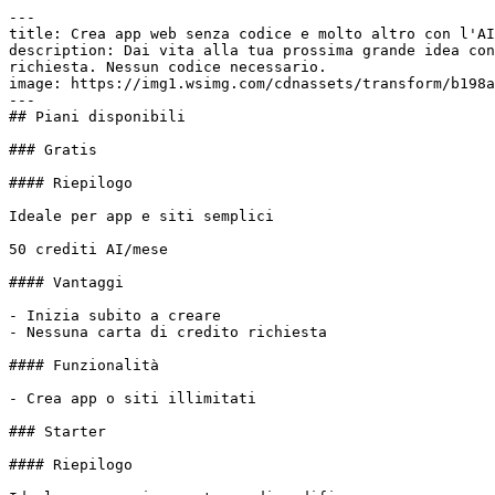
---

title: Crea app web senza codice e molto altro con l'AI
description: Dai vita alla tua prossima grande idea con
richiesta. Nessun codice necessario.

image: https://img1.wsimg.com/cdnassets/transform/b198a
---

## Piani disponibili

### Gratis

#### Riepilogo

Ideale per app e siti semplici

50 crediti AI/mese

#### Vantaggi

- Inizia subito a creare

- Nessuna carta di credito richiesta

#### Funzionalità

- Crea app o siti illimitati

### Starter

#### Riepilogo
