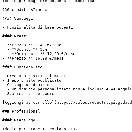
Ideale per maggiore potenza di modifica

150 crediti AI/mese

#### Vantaggi

- Funzionalità di base potenti

#### Prezzi

- **Prezzo:** 8,49 €/mese

  - **Sconto:** 35%

  - **Originale:** 12,99 €/mese

- **Prezzo:** 16,99 €/mese

#### Funzionalità

- Crea app o siti illimitati

- 1 app o sito pubblicato

- Collega un dominio

  - Un dominio personalizzato non è incluso e va acquistato a parte.

- Scarica il tuo codice

[Aggiungi al carrello](https://salesproducts.api.godadd
### Professional

#### Riepilogo

Ideale per progetti collaborativi
