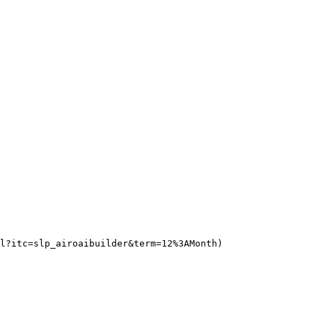
l?itc=slp_airoaibuilder&term=12%3AMonth)
