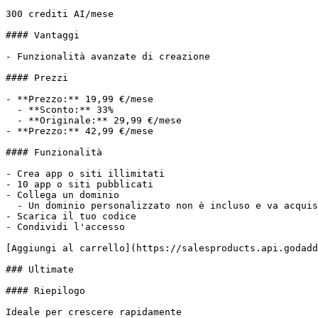
300 crediti AI/mese

#### Vantaggi

- Funzionalità avanzate di creazione

#### Prezzi

- **Prezzo:** 19,99 €/mese

  - **Sconto:** 33%

  - **Originale:** 29,99 €/mese

- **Prezzo:** 42,99 €/mese

#### Funzionalità

- Crea app o siti illimitati

- 10 app o siti pubblicati

- Collega un dominio

  - Un dominio personalizzato non è incluso e va acquistato a parte.

- Scarica il tuo codice

- Condividi l'accesso

[Aggiungi al carrello](https://salesproducts.api.godadd
### Ultimate

#### Riepilogo

Ideale per crescere rapidamente
