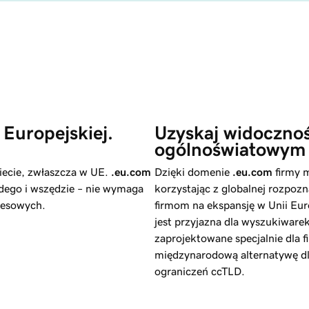
 Europejskiej.
Uzyskaj widocznoś
ogólnoświatowym 
ecie, zwłaszcza w UE.
.eu.com
Dzięki domenie
.eu.com
firmy 
żdego i wszędzie – nie wymaga
korzystając z globalnej rozp
nesowych.
firmom na ekspansję w Unii Eu
jest przyjazna dla wyszukiwar
zaprojektowane specjalnie dla 
międzynarodową alternatywę dl
ograniczeń ccTLD.