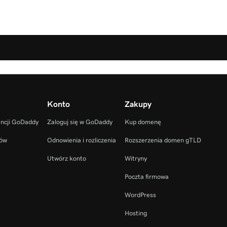
Konto
Zakupy
encji GoDaddy
Zaloguj się w GoDaddy
Kup domenę
ców
Odnowienia i rozliczenia
Rozszerzenia domen gTLD
Utwórz konto
Witryny
Poczta firmowa
WordPress
Hosting