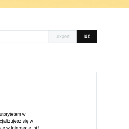
.expert
Idź
autorytetem w
jalizujesz się w
ę w Internecie, niż