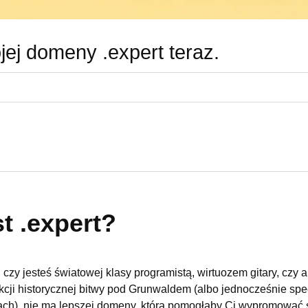
ej domeny .expert teraz.
st .expert?
 czy jesteś światowej klasy programistą, wirtuozem gitary, czy 
kcji historycznej bitwy pod Grunwaldem (albo jednocześnie spec
nach), nie ma lepszej domeny, która pomogłaby Ci wypromować si