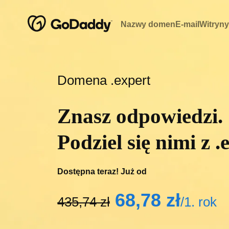
Nazwy domen
E-mail
Witryny
Domena .expert
Znasz odpowiedzi.
Podziel się nimi z .
Dostępna teraz! Już od
‪68,78 zł‬
‪435,74 zł‬
/1. rok