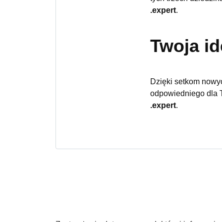
.expert
.
Twoja i
Dzięki setkom nowyc
odpowiedniego dla Tw
.expert
.