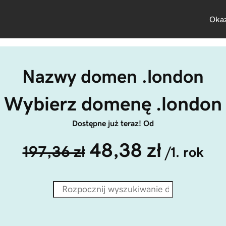
Okaz
Nazwy domen .london
Wybierz domenę .london
Dostępne już teraz! Od
48,38 zł
197,36 zł
/1. rok