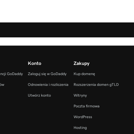
Konto
Zakupy
encji GoDaddy
Zaloguj się w GoDaddy
Kup domenę
ców
Odnowienia i rozliczenia
Rozszerzenia domen gTLD
Utwórz konto
Witryny
Poczta firmowa
WordPress
Hosting