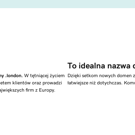
To idealna nazwa 
eny
.london
.
W tętniącej życiem
Dzięki setkom nowych domen zna
netem klientów oraz prowadzi
łatwiejsze niż dotychczas. Ko
ajwiększych firm z Europy.