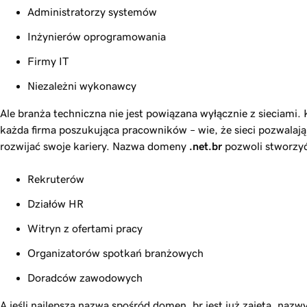
Administratorzy systemów
Inżynierów oprogramowania
Firmy IT
Niezależni wykonawcy
Ale branża techniczna nie jest powiązana wyłącznie z sieciami. 
każda firma poszukująca pracowników – wie, że sieci pozwalaj
rozwijać swoje kariery. Nazwa domeny
.net.br
pozwoli stworzyć
Rekruterów
Działów HR
Witryn z ofertami pracy
Organizatorów spotkań branżowych
Doradców zawodowych
A jeśli najlepsza nazwa spośród domen .br jest już zajęta, na