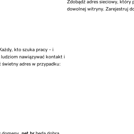
Zdobądź adres sieciowy, który 
dowolnej witryny. Zarejestruj
Każdy, kto szuka pracy – i
ą ludziom nawiązywać kontakt i
 świetny adres w przypadku:
zwy domeny
.net.br
będą dobrą