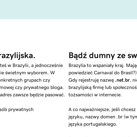
azylijska.
Bądź dumny ze sw
teś w Brazylii, a jednocześnie
Brazylia to wspaniały kraj. Maj
ie świetnym wyborem. W
powiedzieć Carnaval do Brasil?
onkretnych grupach czy
Gdy rejestruję nazwę
.net.br
, n
rmowej czy prywatnego bloga.
brazylijską firmę lub społeczno
e adres zawsze będzie pasować.
tożsamości w internecie.
osób prywatnych
A co najważniejsze, jeśli chces
języku, nazwy domen .br (w t
języka portugalskiego.