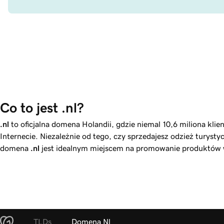
Co to jest .nl?
.nl
to oficjalna domena Holandii, gdzie niemal 10,6 miliona klie
Internecie. Niezależnie od tego, czy sprzedajesz odzież turyst
domena
.nl
jest idealnym miejscem na promowanie produktów w
TLDs
Domena Nl