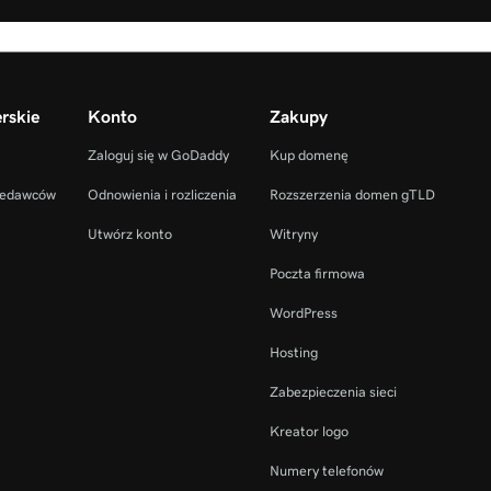
rskie
Konto
Zakupy
Zaloguj się w GoDaddy
Kup domenę
zedawców
Odnowienia i rozliczenia
Rozszerzenia domen gTLD
Utwórz konto
Witryny
Poczta firmowa
WordPress
Hosting
Zabezpieczenia sieci
Kreator logo
Numery telefonów