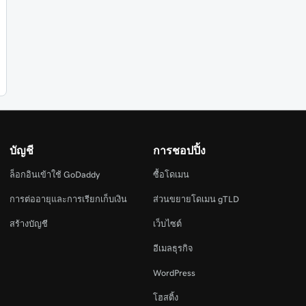
บัญชี
การชอปปิ้ง
ล็อกอินเข้าใช้ GoDaddy
ซื้อโดเมน
การต่ออายุและการเรียกเก็บเงิน
ส่วนขยายโดเมน gTLD
สร้างบัญชี
เว็บไซต์
อีเมลธุรกิจ
WordPress
โฮสติ้ง