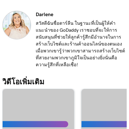
Darlene
สวัสดีฉันชื่อดาร์ลีน ในฐานะที่เป็นผู้ให้คำ
แนะนำของ GoDaddy เราชอบที่จะให้การ
สนับสนุนที่ช่วยให้ลูกค้ารู้สึกมีอำนาจในการ
สร้างเว็บไซต์และร้านค้าออนไลน์ของตนเอง
เมื่อพวกเขารู้ว่าพวกเขาสามารถสร้างเว็บไซต์
ที่สวยงามพวกเขาภูมิใจเป็นอย่างยิ่งนั่นคือ
ความรู้สึกที่เหลือเชื่อ!
วิดีโอเพิ่มเติม