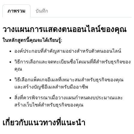
4m 5s
เลือกแพ็คเกจอีเมล
ภาพรวม
บันทึก
บทเรียนที่ 7 (จาก 11)
47s
ส่งต่ออีเมล Microsoft 365 ของฉัน
วางแผนการแสดงตนออนไลน์ของคุณ
บทเรียนที่ 8 (จาก 11)
ในหลักสูตรนี้คุณจะได้เรียนรู้:
3m 12s
วางแผนเว็บไซต์ของคุณ
องค์ประกอบที่สำคัญสามอย่างสำหรับตัวตนออนไลน์
บทเรียนที่ 9 (จาก 11)
วิธีการเลือกและจดทะเบียนชื่อโดเมนที่ดีสำหรับธุรกิจของ
เมื่อใดควรทำ DIY และควรมอบหมายงานเมื่อ
3m 28s
คุณ
ใด
วิธีเลือกแพ็คเกจอีเมลที่เหมาะสมสำหรับธุรกิจของคุณ
บทเรียนที่ 10 (จาก 11)
และสร้างบัญชีอีเมลสำหรับมืออาชีพ
2m 29s
สร้างเว็บไซต์
สิ่งที่ควรพิจารณาเมื่อวางแผนกำหนดงบประมาณและ
สร้างเว็บไซต์สำหรับธุรกิจของคุณ
บทเรียนที่ 11 (จาก 11)
3m 38s
การจ้างคนเพื่อสร้างเว็บไซต์ของคุณ
เกี่ยวกับแนวทางที่แนะนำ