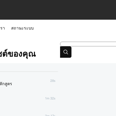
เรา
สถานะระบบ
ไซต์ของคุณ
28s
ลักสูตร
1m 32s
2m 17s