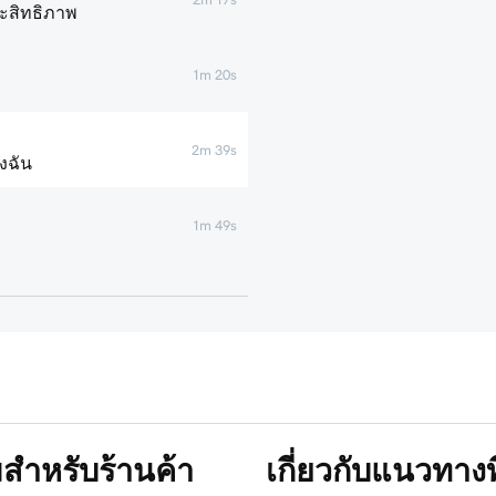
ะสิทธิภาพ
1m 20s
2m 39s
งฉัน
1m 49s
3m 19s
นไลน์ของฉัน
8m 47s
4m 48s
มสำหรับร้านค้า
เกี่ยวกับแนวทาง