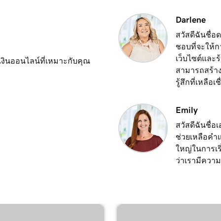
2m 49s
ัณฑ์
Darlene
สวัสดีฉันชื่
ชอบที่จะให้ก
เว็บไซต์และร
ะเงินออนไลน์ที่เหมาะกับคุณ
สามารถสร้างเ
รู้สึกที่เหลือเชื
Emily
สวัสดีฉันชื่
ช่วยเหลือคำแน
ใหญ่ในการเริ
ว่าเรามีควา