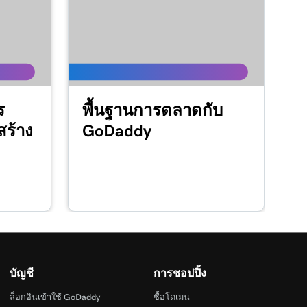
ร
พื้นฐานการตลาดกับ
สร้าง
GoDaddy
บัญชี
การชอปปิ้ง
ล็อกอินเข้าใช้ GoDaddy
ซื้อโดเมน