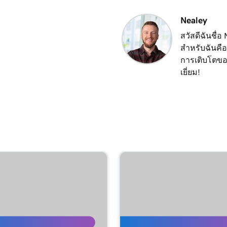
3m 56s
s
Nealey
สวัสดีฉันชื่อ
2m 18s
สำหรับฉันคือ
การเติบโตของ
เยี่ยม!
3m 26s
3m 24s
3m 24s
1m 27s
2m