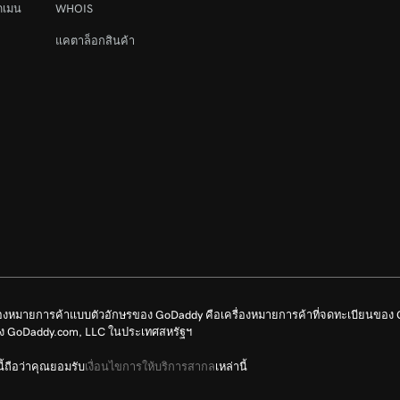
ดเมน
WHOIS
แคตาล็อกสินค้า
3m 9s
นหา
2m 6s
3m 3s
3m 36s
2m 47s
ับ WordPress
รื่องหมายการค้าแบบตัวอักษรของ GoDaddy คือเครื่องหมายการค้าที่จดทะเบียนขอ
ของ GoDaddy.com, LLC ในประเทศสหรัฐฯ
1m 45s
ี้ถือว่าคุณยอมรับ
เงื่อนไขการให้บริการสากล
เหล่านี้