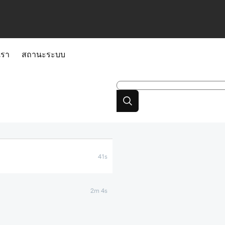
เรา
สถานะระบบ
41s
2m 4s