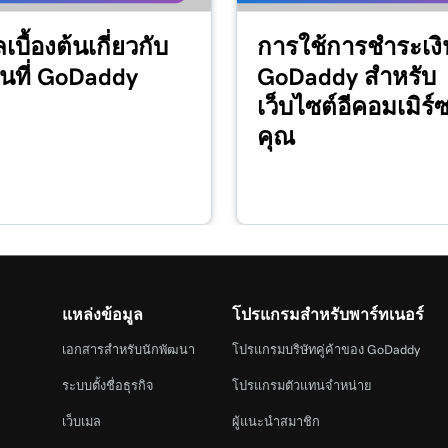
4m 15s
ลเบื้องต้นเกี่ยวกับ
การใช้การชำระเง
นที่ GoDaddy
GoDaddy สำหรับ
เว็บไซต์อีคอมเมิร
4m 2s
คุณ
3m 20s
2m 34s
2m 49s
แหล่งข้อมูล
โปรแกรมสำหรับพาร์ทเนอร์
เอกสารสำหรับนักพัฒนา
โปรแกรมบริษัทคู่ค้าของ GoDaddy
2m 49s
ระบบตั้งชื่อธุรกิจ
โปรแกรมตัวแทนจำหน่าย
เว็บเมล
ผู้แนะนำสมาชิก
3m 42s