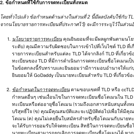
2. ข้อกำหนดที่ใช้กับการจดทะเบียนทั้งหมด
โดยทั่วไปแล้ว ข้อกำหนดด้านล่างในส่วนที่ 2 นี้มีผลบังคับใช้กับ
จากนโยบายรายการทะเบียนที่ประกาศไว้) จะมีการระบุไว้ในส่วนอื
นโยบายรายการทะเบียน
คุณยินยอมที่จะมีผลผูกพันตามนโยบ
ระดับ) คุณมีความรับผิดชอบในการเข้าไปที่เว็บไซต์ TLD ท
รายการทะเบียนสำหรับแต่ละ TLD ได้จากลิงก์ TLD ที่เกี่ยวข้อ
ทะเบียนของ TLD ที่มีการดำเนินการจดทะเบียนชื่อโดเมนเป็น
ในข้อตกลงนี้รับทราบและยินยอมว่ามีการมอบอำนาจให้แก่บุค
ยินยอมให้ GoDaddy เป็นนายทะเบียนสำหรับ TLD ที่เกี่ยวข้อ
ข้อกำหนดในการจดทะเบียน
ตามขอบเขตที่ TLD หรือ ccTLD 
กำหนดอื่นๆ เช่นเงื่อนไขในการจดทะเบียนชื่อโดเมนใน TLD น
ทะเบียนหรือต่ออายุชื่อโดเมน (รวมถึงเอกสารสนับสนุนทั้ง
บริสุทธิ์ใจ (ข) คุณมีคุณสมบัติและจะปฏิบัติต่อไปเพื่อให้มี
โดเมน (ค) คุณไม่เคยยื่นใบสมัครสำหรับชื่อโดเมนกับนายทะเบี
จะได้รับการยอมรับให้จดทะเบียน สิทธิในการจดทะเบียนชื่อโด
นายทะเบียนสามารถยกเลิกการจดทะเบียนชื่อโดเมนได้ หากพบว่