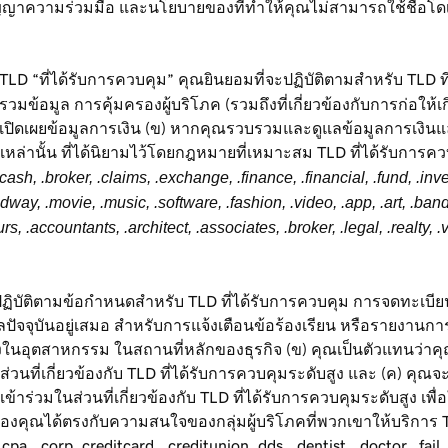
ญาความร่วมมือ และนโยบายของที่ทำให้คุณไม่สามารถใช้ชื่อโดเมน 
 “ที่ได้รับการควบคุม” คุณยินยอมที่จะปฏิบัติตามสำหรับ TLD ที่ไ
รวมข้อมูล การคุ้มครองผู้บริโภค (รวมถึงที่เกี่ยวข้องกับการก่อใ
รเปิดเผยข้อมูลการเงิน (ข) หากคุณรวบรวมและดูแลข้อมูลการเงิ
หล่านั้น ที่ได้นิยามไว้โดยกฎหมายที่เหมาะสม TLD ที่ได้รับการคว
l, .cash, .broker, .claims, .exchange, .finance, .financial, .fund, .i
ay, .movie, .music, .software, .fashion, .video, .app, .art, .band, .c
rs, .accountants, .architect, .associates, .broker, .legal, .realty, .v
ฏิบัติตามข้อกำหนดสำหรับ TLD ที่ได้รับการควบคุม การจดทะเบียนชื
ูลปัจจุบันอยู่เสมอ สำหรับการแจ้งเตือนข้อร้องเรียน หรือรายงานก
เองในอุตสาหกรรม ในสถานที่หลักของธุรกิจ (ข) คุณเป็นตัวแทนว่
วนที่เกี่ยวข้องกับ TLD ที่ได้รับการควบคุมระดับสูง และ (ค) คุณ
าร่วมในส่วนที่เกี่ยวข้องกับ TLD ที่ได้รับการควบคุมระดับสูง เพ
ได้ตรงกับความสนใจของกลุ่มผู้บริโภคที่พวกเขาให้บริการ TLD ท
cpa, .corp, creditcard, .creditunion .dds, .dentist, .doctor, .fail,