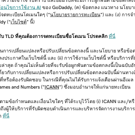
ำความเข้าใจ รับทราบ และยอมรับที่จะมีภาระผูกพันตามข้อตกลงนี้ 
งื่อนไขการใช้งาน AI
ของ GoDaddy, (ค) ข้อตกลง แนวทาง นโยบาย
ใช้จดทะเบียนโดเมนใดๆ (“
นโยบายรายการทะเบียน
”) และ (ง) การจ
dy (“
เว็บไซต์
” นี้)
 TLD ที่คุณต้องการจดทะเบียนชื่อโดเมน โปรดคลิก
ที่นี่
ว ในการเปลี่ยนแปลงหรือปรับเปลี่ยนข้อตกลงนี้ และนโยบาย หรือข้อ
งประกาศในเว็บไซต์นี้ และ (ii) การใช้งานเว็บไซต์นี้ หรือบริการที่
ุด ถ้าคุณไม่เห็นด้วยที่จะรับข้อผูกพันตามข้อตกลงนี้เป็นฉบับอัปเด
ยวกับการเปลี่ยนแปลงหรือการปรับเปลี่ยนข้อตกลงฉบับนี้ผ่านทางอีเม
น้าที่หรือต้องรับผิดชอบ ในกรณีที่คุณไม่ได้รับการแจ้งเตือนผ่านอี
Names and Numbers ("
ICANN
") ซึ่งมอบอำนาจให้แก่นายทะเบียน
ตามข้อกำหนดและเงื่อนไขใดๆ ที่ได้ระบุไว้โดย (i) ICANN และ/หร
หมายถึงผู้ให้บริการที่รับผิดชอบดำเนินการและบริหารจัดการงานบริ
ิก
ที่นี่