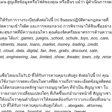
สูญเสียข้อมูลหรือไฟล์ของคุณ หรืออื่นๆ แม้ว่า ผู้ดำเนินการจด
ด้รับการวางระเบียบดังต่อไปนี้ (ก) ยินยอมปฏิบัติตามกฎหมายที่
ห้เกิดความเข้าใจผิด และการหลอกลวง) การพิจารณาให้สินเชื่ออย่าง
นและสุขภาพที่มีความอ่อนไหว คุณต้องจัดเตรียมมาตรการด้านความ
บคุม ได้แก่:
.games, .juegos, .school, .schule, .toys, .eco, .care,
nvestments, .lease, .loans, .market, .money, .trading, .credit,
loud, .data, .digital, .fan, .free, .gratis, .discount, .sale,
et, .engineering, .law, .limited, .show; .theater; .town, .city, .reise
่อโดเมนในTLD ที่ได้รับการควบคุมระดับสูง ดังต่อไปนี้ (ก) คุณ
ารใช้งานการจดทะเบียนในทางที่ผิด รวมถึงรายละเอียดข้อมูลติดต่อ
าคุณได้ครอบครองหลักฐานการอนุญาตใดๆ ที่จำเป็น สัญญาเช่า ใบ
จะรายงานการเปลี่ยนแปลงใดๆ ที่เกิดขึ้นแก่อำนาจหน้าที่ สัญญาเช่า
ื่อให้แน่ใจว่าคุณดำเนินการให้สอดคล้องกับการวางระเบียบที่เหมาะ
ี่ได้รับการควบคุมระดับสูงได้แก่: _.abogado, .attorney,
 .gmbh, .gripe, .hospital, .inc, .insurance, .lawyer,