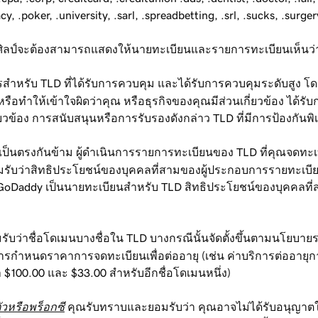
macy, .poker, .university, .sarl, .spreadbetting, .srl, .sucks, .sur
รคศิลป์จะต้องสามารถแสดงให้นายทะเบียนและรายการทะเบียนเห็นว
รับ TLD ที่ได้รับการควบคุม และได้รับการควบคุมระดับสูง โดยก
หรือทำให้เข้าใจผิดว่าคุณ หรือธุรกิจของคุณมีส่วนเกี่ยวข้อง ไ
อง การสนับสนุนหรือการรับรองดังกล่าว TLD ที่มีการป้องกันพิเศษ
 เป็นตรงกันข้าม ผู้ดำเนินการรายการทะเบียนของ TLD ที่คุณจดทะเ
ยอมรับว่าสิทธิประโยชน์ของบุคคลที่สามของผู้ประกอบการรายทะเบี
้ GoDaddy เป็นนายทะเบียนสำหรับ TLD สิทธิประโยชน์ของบุคคลท
ับว่าชื่อโดเมนบางชื่อใน TLD บางกรณีนั้นจัดตั้งขึ้นตามนโยบายร
ารกำหนดราคาการจดทะเบียนเพื่อต่ออายุ (เช่น ค่าบริการต่ออายุ
 $100.00 และ $33.00 สำหรับอีกชื่อโดเมนหนึ่ง)
วหรือพร็อกซี
คุณรับทราบและยอมรับว่า คุณอาจไม่ได้รับอนุญาตใ