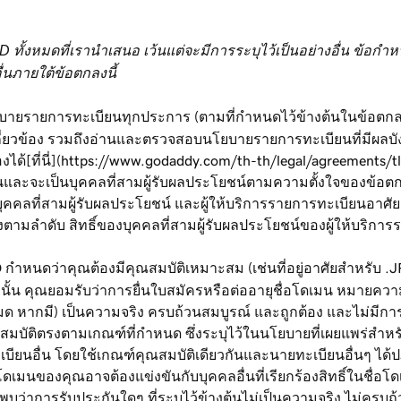
 TLD ทั้งหมดที่เรานำเสนอ เว้นแต่จะมีการระบุไว้เป็นอย่างอื่น ข้
่นภายใต้ข้อตกลงนี้
ายรายการทะเบียนทุกประการ (ตามที่กำหนดไว้ข้างต้นในข้อตกลงนี
ี่เกี่ยวข้อง รวมถึงอ่านและตรวจสอบนโยบายรายการทะเบียนที่มีผล
งได้[ที่นี่](https://www.godaddy.com/th-th/legal/agreements/tld-
และจะเป็นบุคคลที่สามผู้รับผลประโยชน์ตามความตั้งใจของข้อตกลงน
คลที่สามผู้รับผลประโยชน์ และผู้ให้บริการรายการทะเบียนอาศัยส
งตามลำดับ สิทธิ์ของบุคคลที่สามผู้รับผลประโยชน์ของผู้ให้บริการร
กำหนดว่าคุณต้องมีคุณสมบัติเหมาะสม (เช่นที่อยู่อาศัยสำหรับ 
ั้น คุณยอมรับว่าการยื่นใบสมัครหรือต่ออายุชื่อโดเมน หมายความว
หมด หากมี) เป็นความจริง ครบถ้วนสมบูรณ์ และถูกต้อง และไม่มีก
คุณสมบัติตรงตามเกณฑ์ที่กำหนด ซึ่งระบุไว้ในนโยบายที่เผยแพร่สำหรับ
ยนอื่น โดยใช้เกณฑ์คุณสมบัติเดียวกันและนายทะเบียนอื่นๆ ได้ปฏิเ
เมนของคุณอาจต้องแข่งขันกับบุคคลอื่นที่เรียกร้องสิทธิ์ในชื่อโด
าการรับประกันใดๆ ที่ระบุไว้ข้างต้นไม่เป็นความจริง ไม่ครบถ้วน