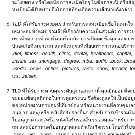
จะโดยตรง หรือโดยนัย การละเมิดใดๆ ในข้อตกลงนี้ หรือสัญ
ทะเบียนได้รับทราบถึงโอกาสที่จะเกิดความเสียหายดังกล่าว
TLD ที่ได้รับการควบคุม
สำหรับการลงทะเบียนชื่อโดเมนใน TLD
เหมาะสมทั้งหมด รวมถึงที่เกี่ยวกับความเป็นส่วนตัว การรวบ
เท่าเทียม การทำฟาร์มออร์แกนิค การเปิดเผยข้อมูล และกา
ปลอดภัยที่เหมาะสม และมีเหตุผลที่เทียบเท่าการเสนอบริการเ
.diet, .fitness, .health, .clinic, .dental, .healthcare, .capita
.insure, .tax, .mortgage, .degree, .mba, .audio, .book, .broadw
.media, .news, .online, .pictures, .radio, .show, .theater, .tou
และ
.reisen
TLD ที่ได้รับการควบคุมระดับสูง
นอกจากนี้ คุณยินยอมที่จะป
จะมอบข้อมูลติดต่อในการดูแลระบบ ซึ่งต้องดูแลให้เป็นข้อม
ของหน่วยงานควบคุมที่เกี่ยวข้อง หรือหน่วยงานที่ควบคุม
อนุญาต และ/หรือ หนังสือรับรองอื่นๆ สำหรับการเข้าร่วมในส่
ใบอนุญาต และ/หรือ หนังสือรับรองอื่นๆ ของคุณสำหรับการเข้
สม และข้อกำหนดใบอนุญาตและดำเนินกิจกรรมโดยทั่วไปของคุณ
.bank, .bet, .bingo, .casino .charity (and IDN equivalent), .