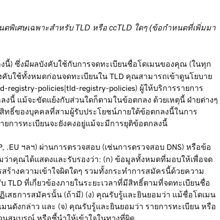
อกำหนดพิเศษเฉพาะสำหรับ TLD หรือ ccTLD ใดๆ (ข้อกำหนดที่เพิ่มมา
้) ซึ่งมีผลบังคับใช้กับการจดทะเบียนชื่อโดเมนของคุณ (ในทุก
บังคับใช้ทั้งหมดก่อนจดทะเบียนใน TLD คุณสามารถเข้าดูนโยบาย
registry-policies|tld-registry-policies) ผู้ให้บริการรายการ
ี้ แม้จะขัดแย้งกับส่วนใดก็ตามในข้อตกลง ด้วยเหตุนี้ ฝ่ายต่างๆ
ิทธิ์ของบุคคลที่สามผู้รับประโยชน์ภายใต้ข้อตกลงนี้ในการ
ายการทะเบียนจะยังคงอยู่แม้จะมีการยุติข้อตกลงนี้
.JP, .EU ฯลฯ) ผ่านการตรวจสอบ (เช่นการตรวจสอบ DNS) หรือข้อ
่าคุณได้แสดงและรับรองว่า: (ก) ข้อมูลทั้งหมดที่มอบให้เพื่อจด
ารสร้างความเข้าใจผิดใดๆ รวมทั้งกระทำการสมัครนี้ด้วยความ
 TLD ที่เกี่ยวข้องภายในระยะเวลาที่มีสิทธิ์ตามที่จดทะเบียนชื่อ
สธการสมัครนั้น (ถ้ามี) (ง) คุณรับรู้และยินยอมว่า แม้ชื่อโดเมน
เมนดังกล่าว และ (จ) คุณรับรู้และยินยอมว่า รายการทะเบียน หรือ
สมบูรณ์ หรือชี้นำให้เข้าใจในทางที่ผิด