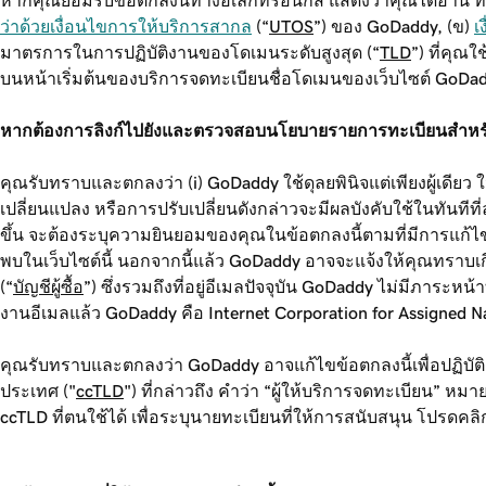
หากคุณยอมรับข้อตกลงนี้ทางอิเล็กทรอนิกส์ แสดงว่าคุณได้อ่าน ท
ว่าด้วยเงื่อนไขการให้บริการสากล
(“
UTOS
”) ของ GoDaddy, (ข)
เ
มาตรการในการปฏิบัติงานของโดเมนระดับสูงสุด (“
TLD
”) ที่คุณ
บนหน้าเริ่มต้นของบริการจดทะเบียนชื่อโดเมนของเว็บไซต์ GoDad
หากต้องการลิงก์ไปยังและตรวจสอบนโยบายรายการทะเบียนสำหรับ
คุณรับทราบและตกลงว่า (i) GoDaddy ใช้ดุลยพินิจแต่เพียงผู้เดีย
เปลี่ยนแปลง หรือการปรับเปลี่ยนดังกล่าวจะมีผลบังคับใช้ในทันทีที่ล
ขึ้น จะต้องระบุความยินยอมของคุณในข้อตกลงนี้ตามที่มีการแก้ไขล่าส
พบในเว็บไซต์นี้ นอกจากนี้แล้ว GoDaddy อาจจะแจ้งให้คุณทราบเกี่
(“
บัญชีผู้ซื้อ
”) ซึ่งรวมถึงที่อยู่อีเมลปัจจุบัน GoDaddy ไม่มีภาระห
งานอีเมลแล้ว GoDaddy คือ Internet Corporation for Assigned 
คุณรับทราบและตกลงว่า GoDaddy อาจแก้ไขข้อตกลงนี้เพื่อปฏิบัติ
ประเทศ ("
ccTLD
") ที่กล่าวถึง คำว่า “ผู้ให้บริการจดทะเบียน” 
ccTLD ที่ตนใช้ได้ เพื่อระบุนายทะเบียนที่ให้การสนับสนุน โปรดคล