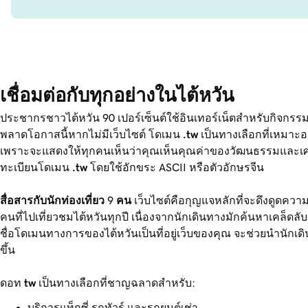
เชื่อมต่อกับทุกอย่างในไต้หวัน
ประชากรชาวไต้หวัน
90
เปอร์เซ็นต์ใช้อินเทอร์เน็ตสำหรับกิจกรรมท
พลาดโอกาสนี้หากไม่มีเว็บไซต์ โดเมน
.tw
เป็นทางเลือกที่เหมาะอย่
เพราะจะแสดงให้ทุกคนเห็นว่าคุณเห็นคุณค่าของวัฒนธรรมและเศ
ทะเบียนโดเมน
.tw
โดยใช้อักขระ ASCII หรือตัวอักษรจีน
สื่อสารกับนักท่องเที่ยว
9
คน
เว็บไซต์คือกุญแจหลักที่จะดึงดูดควา
คนที่ไปเที่ยวชมไต้หวันทุกปี เนื่องจากนักเดินทางมักค้นหาเคล็ด
ชื่อโดเมนทางการของไต้หวันเป็นที่อยู่เว็บของคุณ จะช่วยนำนักเ
ขึ้น
ดอท
tw
เป็นทางเลือกที่ชาญฉลาดสำหรับ:
บริการแท็กซี่ รถทัวร์ และรถยนต์เช่า