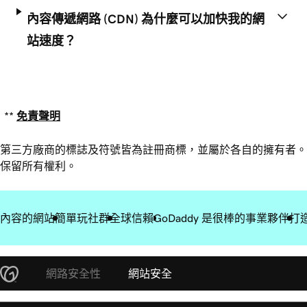
內容傳遞網路 (CDN) 為什麼可以加快我的網
站速度？
**
免責聲明
第三方廠商的標誌及符號皆為註冊商標，並屬於各自的擁有者。
保留所有權利。
內容的網站
簡單玩社群
全球信賴
GoDaddy 是很棒的事業夥伴
打
網路安全性
網站安全