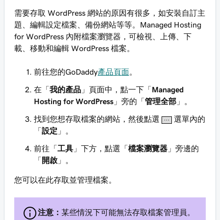
需要存取 WordPress 網站的原因有很多，如安裝自訂主
題、編輯設定檔案、備份網站等等。Managed Hosting
for WordPress 內附檔案瀏覽器，可檢視、上傳、下
載、移動和編輯 WordPress 檔案。
前往您的GoDaddy
產品頁面
。
在「
我的產品
」頁面中，點一下「
Managed
Hosting for WordPress
」旁的「
管理全部
」。
找到您想存取檔案的網站，然後點選
選單內的
「
設定
」。
前往「
工具
」下方，點選「
檔案瀏覽器
」旁邊的
「
開啟
」。
您可以在此存取並管理檔案。
注意：
某些情況下可能無法存取檔案管理員。