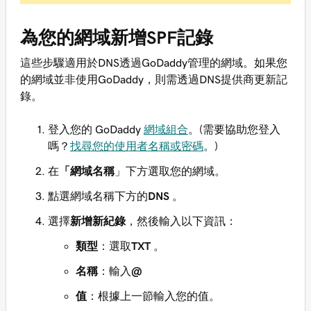
為您的網域新增SPF記錄
這些步驟適用於DNS透過GoDaddy管理的網域。如果您
的網域並非使用GoDaddy，則需透過DNS提供商更新記
錄。
登入您的 GoDaddy
網域組合
。(需要協助您登入
嗎？
找尋您的使用者名稱或密碼
。)
在
「網域名稱
」下方選取您的網域。
點選網域名稱下方的
DNS
。
選擇
新增新紀錄
，然後輸入以下資訊：
類型
：選取
TXT
。
名稱
：輸入
@
值
：根據上一節輸入您的值。