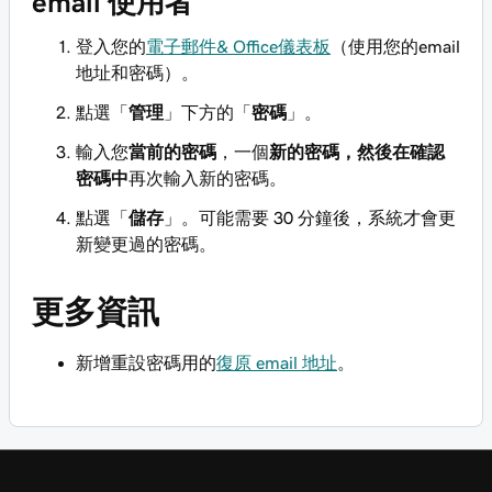
email 使用者
登入您的
電子郵件& Office儀表板
（使用您的email
地址和密碼）。
點選「
管理
」下方的「
密碼
」。
輸入您
當前的密碼
，一個
新的密碼
，然後在確認
密碼中
再次輸入新的密碼。
點選「
儲存
」。可能需要 30 分鐘後，系統才會更
新變更過的密碼。
更多資訊
新增重設密碼用的
復原 email 地址
。