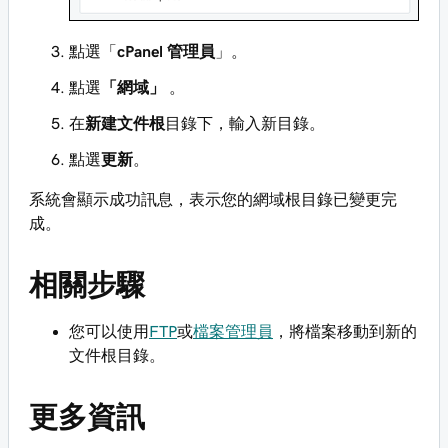
點選「
cPanel 管理員
」。
點選
「網域」
。
在
新建文件根
目錄下，輸入新目錄。
點選
更新
。
系統會顯示成功訊息，表示您的網域根目錄已變更完
成。
相關步驟
您可以使用
FTP
或
檔案管理員
，將檔案移動到新的
文件根目錄。
更多資訊