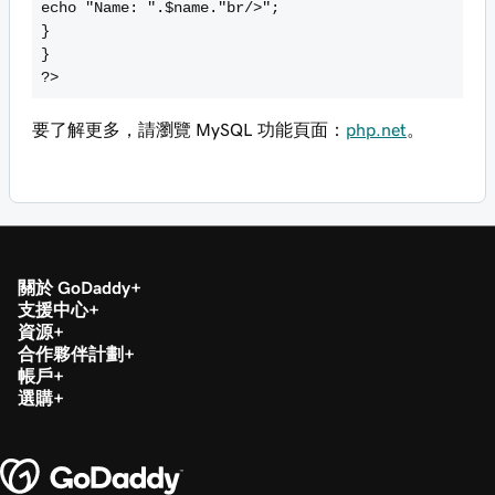
echo "Name: ".$name."
br/>";
}
}
?>
要了解更多，請瀏覽 MySQL 功能頁面：
php.net
。
關於 GoDaddy
支援中心
資源
合作夥伴計劃
帳戶
選購