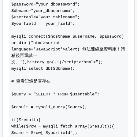
$password="your_dbpassword";
$dbname="your_dbusername";
$usertable="your_tablename";
$yourfield = "your_field";
mysqli_connect($hostname,$username, $password)
or die ("
html>
script
language='JavaScript'>alert('無法連線至資料庫！請
稍後再重試一
次。'),history.go(-1)
/script>
/html>");
mysqli_select_db($dbname);
# 查看記錄是否存在
$query = "SELECT * FROM $usertable";
$result = mysqli_query($query);
if($result){
while($row = mysqli_fetch_array($result)){
$name = $row["$yourfield"];