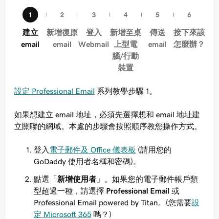
建立
新增復原
登入
新增至桌
傳送
接下來該
email
email
Webmail
上型電
email
怎麼辦？
腦/行動
裝置
設定 Professional Email
系列教學步驟 1。
如果想建立 email 地址，必須先選擇想和 email 地址建
立關聯的網域。本處的步驟會按照順序教您操作方式。
登入
電子郵件及 Office 儀表板
(請用您的
GoDaddy 使用者名稱和密碼)。
點選「
新增使用者
」。如果您的電子郵件帳戶類
型超過一種，請選擇
Professional Email
或
Professional Email powered by Titan。(您需要
設
定 Microsoft 365
嗎？)