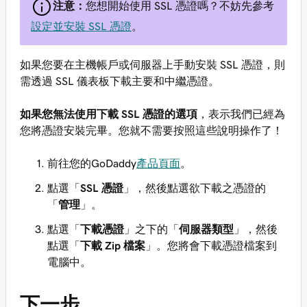
注意：
您想開始使用 SSL 憑證嗎？不妨先參考
設定並安裝 SSL 憑證
。
如果您要在主機帳戶或伺服器上手動安裝 SSL 憑證，則
需透過 SSL 儀表板下載主要和中繼憑證。
如果您無法使用下載 SSL 憑證的選項
，表示我們已經為
您將憑證安裝完畢。您就不需要按照這些說明操作了！
前往您的GoDaddy
產品頁面
。
點選「
SSL 憑證
」，然後點選欲下載之憑證的
「
管理
」。
點選「
下載憑證
」之下的「
伺服器類型
」，然後
點選「
下載 Zip 檔案
」。您將會下載憑證檔案到
電腦中。
下一步