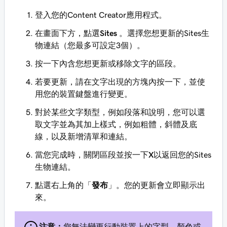
登入您的Content Creator應用程式。
在畫面下方，點選
Sites
。選擇您想更新的Sites生
物連結（您最多可設定3個）。
按一下內含您想更新或移除文字的區段。
若要更新，請在文字出現的方塊內按一下，並使
用您的裝置鍵盤進行變更。
對於某些文字類型，例如段落和說明，您可以選
取文字並為其加上樣式，例如粗體，斜體及底
線，以及新增清單和連結。
當您完成時，關閉區段並按一下
X
以返回您的Sites
生物連結。
點選右上角的「
發布
」。您的更新會立即顯示出
來。
注意：
您無法變更行動裝置上的字型，顏色或