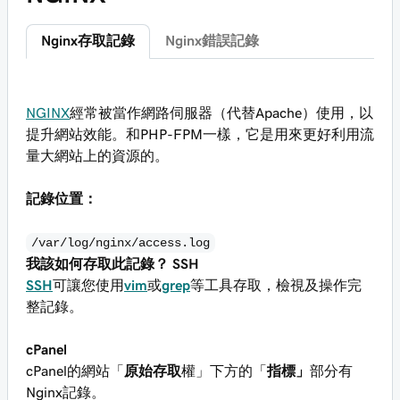
Nginx存取記錄
Nginx錯誤記錄
NGINX
經常被當作網路伺服器（代替Apache）使用，以
提升網站效能。和PHP-FPM一樣，它是用來更好利用流
量大網站上的資源的。
記錄位置：
/var/log/nginx/access.log
我該如何存取此記錄？
SSH
SSH
可讓您使用
vim
或
grep
等工具存取，檢視及操作完
整記錄。
cPanel
cPanel的網站「
原始存取
權」下方的「
指標」
部分有
Nginx記錄。