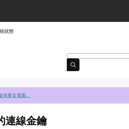
統狀態
提供英文頁面。
式的連線金鑰