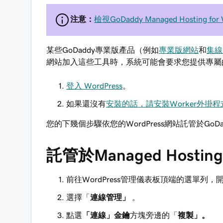
注意：
檢視GoDaddy Managed Hosting for
某些GoDaddy專業版產品（例如
專業版網站
和
集線
網站加入這些工具時，系統可能會要求您提供專屬
登入 WordPress
。
如果還沒有
安裝的話，請安裝Worker外掛程
您的下幾個步驟依您的WordPress網站託管於GoDaddy 
託管於Managed Hosting 
前往WordPress管理儀表板頂端的選單列，
選擇「
連線管理」
。
點選
「連線」金鑰
方塊旁邊的「
複製」。