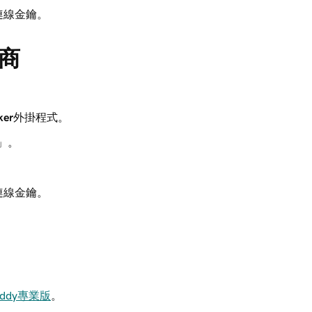
連線金鑰。
商
ker
外掛程式。
」。
連線金鑰。
ddy專業版
。