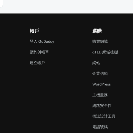
帳戶
選購
登入 GoDaddy
購買網域
續約與帳單
gTLD 網域後綴
建立帳戶
網站
企業信箱
WordPress
主機服務
網路安全性
標誌設計工具
電話號碼