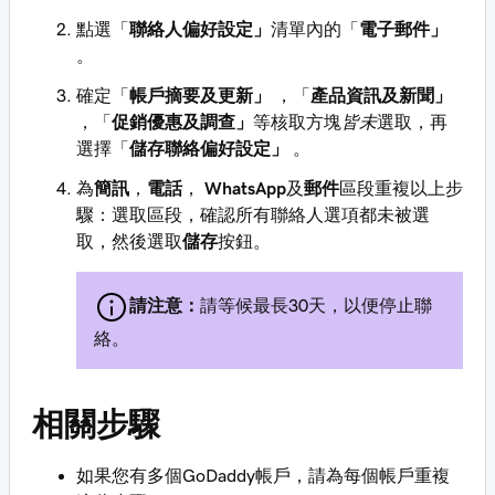
點選「
聯絡人偏好設定」
清單內的「
電子郵件」
。
確定「
帳戶摘要及更新」
，「
產品資訊及新聞」
，「
促銷優惠及調查」
等核取方塊
皆未
選取，再
選擇「
儲存聯絡偏好設定」
。
為
簡訊
，
電話
，
WhatsApp
及
郵件
區段重複以上步
驟：選取區段，確認所有聯絡人選項都未被選
取，然後選取
儲存
按鈕。
請注意：
請等候最長30天，以便停止聯
絡。
相關步驟
如果您有多個GoDaddy帳戶，請為每個帳戶重複