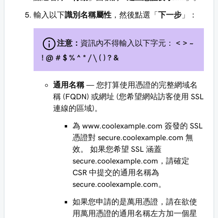
輸入以下
識別名稱屬性
，然後點選「
下一步
」：
注意：
資訊內不得輸入以下字元：
< > ~
! @ # $ % ^ * / \ ( ) ? &
通用名稱
— 您打算使用憑證的完整網域名
稱 (FQDN) 或網址 (您希望網站訪客使用 SSL
連線的區域)。
為
www.coolexample.com
簽發的 SSL
憑證對
secure.coolexample.com
無
效。 如果您希望 SSL 涵蓋
secure.coolexample.com
，請確定
CSR 中提交的通用名稱為
secure.coolexample.com
。
如果您申請的是萬用憑證，請在欲使
用萬用憑證的通用名稱左方加一個星