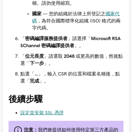
稱。請勿使用縮寫。
國家
— 您的組織於法律上所登記之
國家代
碼
，為符合國際標準化組織 (ISO) 格式的兩
字代碼。
「
密碼編譯服務提供者
」請選擇「
Microsoft RSA
SChannel 密碼編譯提供者
」。
「
位元長度
」請選取
2048
或更高的數值，然後點
選「
下一步
」。
點選「
…
」，輸入 CSR 的位置和檔案名稱後，點
選「
完成
」。
後續步驟
設定並安裝 SSL 憑證
注意：
我們會提供如何使用特定第三方產品的