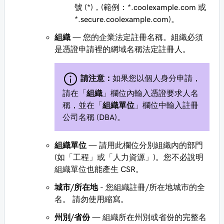
號 (*)，(範例：
*.coolexample.com
或
*.secure.coolexample.com
)。
組織
— 您的企業法定註冊名稱。組織必須
是憑證申請裡的網域名稱法定註冊人。
請注意：
如果您以個人身分申請，
請在「
組織
」欄位內輸入憑證要求人名
稱，並在「
組織單位
」欄位中輸入註冊
公司名稱 (DBA)。
組織單位
— 請用此欄位分別組織內的部門
(如「工程」或「人力資源」)。您不必說明
組織單位也能產生 CSR。
城市/所在地
- 您組織註冊/所在地城市的全
名。 請勿使用縮寫。
州別/省份
— 組織所在州別或省份的完整名