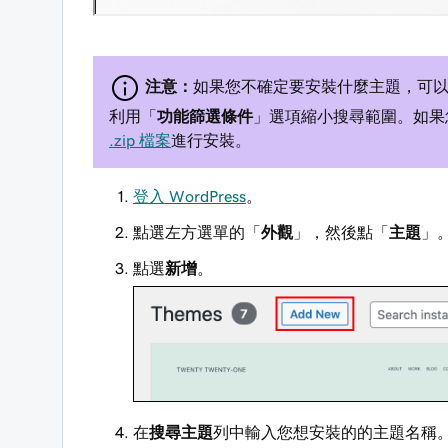
注意：
如果您不確定要安裝什麼主題，可
利用「
功能篩選條件
」選項縮小搜尋範圍。如果您想
.zip 檔案
進行安裝。
登入 WordPress
。
點選左方選單的「
外觀
」，然後點「
主題
」
點選
新增
。
在
搜尋主題
列中輸入您想安裝的的主題名稱