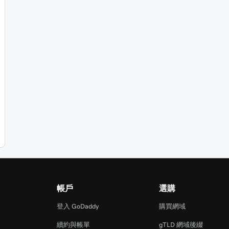
帳戶
選購
登入 GoDaddy
購買網域
續約與帳單
gTLD 網域後綴