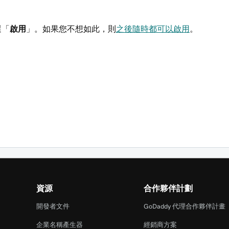
選「
啟用
」。如果您不想如此，則
之後隨時都可以啟用
。
資源
合作夥伴計劃
開發者文件
GoDaddy 代理合作夥伴計畫
企業名稱產生器
經銷商方案