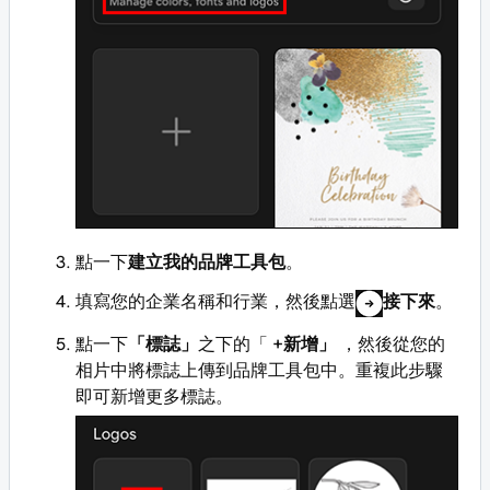
點一下
建立我的品牌工具包
。
填寫您的企業名稱和行業，然後點選
接下來
。
點一下
「標誌」
之下的「
+新增」
，然後從您的
相片中將標誌上傳到品牌工具包中。重複此步驟
即可新增更多標誌。