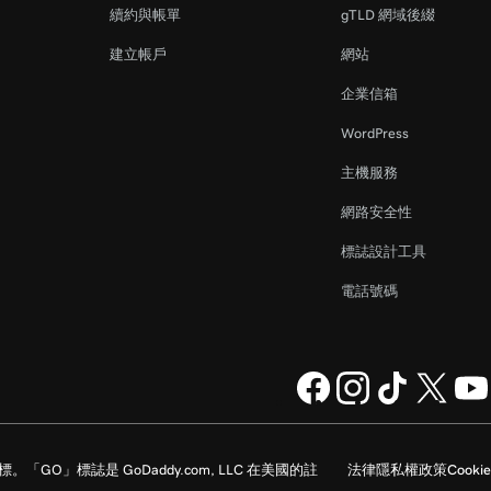
續約與帳單
gTLD 網域後綴
建立帳戶
網站
企業信箱
WordPress
主機服務
網路安全性
標誌設計工具
電話號碼
家的註冊商標。「GO」標誌是 GoDaddy.com, LLC 在美國的註
法律
隱私權政策
Cookie