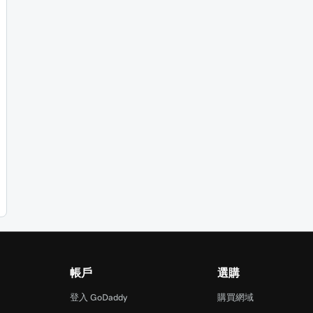
帳戶
選購
登入 GoDaddy
購買網域