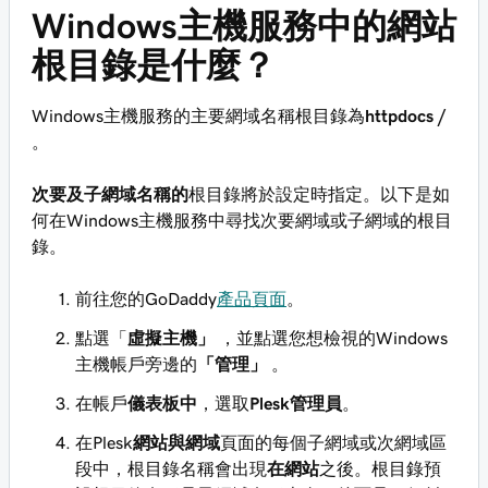
Windows主機服務中的網站
根目錄是什麼？
Windows主機服務的主要網域名稱根目錄為
httpdocs /
。
次要及子網域名稱的
根目錄將於設定時指定。以下是如
何在Windows主機服務中尋找次要網域或子網域的根目
錄。
前往您的GoDaddy
產品頁面
。
點選「
虛擬主機」
，並點選您想檢視的Windows
主機帳戶旁邊的
「管理」
。
在帳戶
儀表板中
，選取
Plesk管理員
。
在Plesk
網站與網域
頁面的每個子網域或次網域區
段中，根目錄名稱會出現
在網站
之後。根目錄預