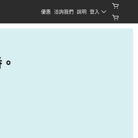
優惠
洽詢我們
說明
登入
番。