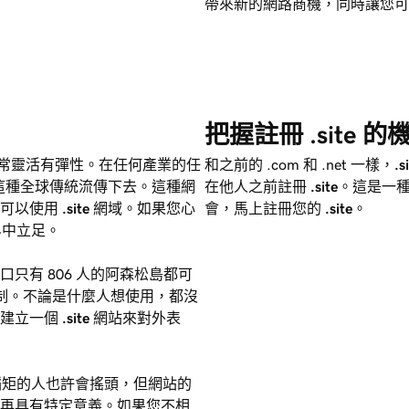
帶來新的網路商機，同時讓您可
把握註冊 .site 
域非常靈活有彈性。在任何產業的任
和之前的 .com 和 .net 一樣，
.s
這種全球傳統流傳下去。這種網
在他人之前註冊
.site
。這是一
都可以使用
.site
網域。如果您心
會，馬上註冊您的
.site
。
界中立足。
只有 806 人的阿森松島都可
制。不論是什麼人想使用，都沒
以建立一個
.site
網站來對外表
蹈矩的人也許會搖頭，但網站的
再具有特定意義。如果您不相