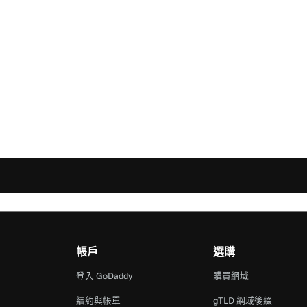
帳戶
選購
登入 GoDaddy
購買網域
續約與帳單
gTLD 網域後綴