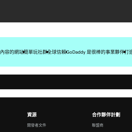
內容的網站
簡單玩社群
全球信賴
GoDaddy 是很棒的事業夥伴
打
資源
合作夥伴計劃
開發者文件
聯盟商