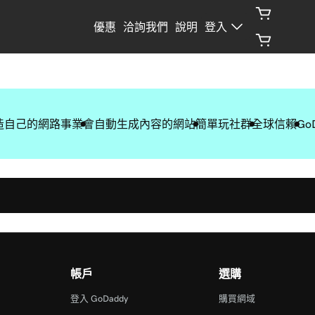
優惠
洽詢我們
說明
登入
造自己的網路事業
會自動生成內容的網站
簡單玩社群
全球信賴
Go
帳戶
選購
登入 GoDaddy
購買網域