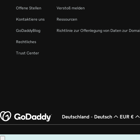
Offene Stellen
Verstoß melden
Kontaktiere uns
Ressourcen
GoDaddyBlog
Richtlinie zur Offenlegung von Daten zur Doma
Rechtliches
Trust Center
Deutschland - Deutsch
EUR €
Copyright © 1999 – 2026 GoDaddy Operating Company, LLC. Alle Rechte vorb