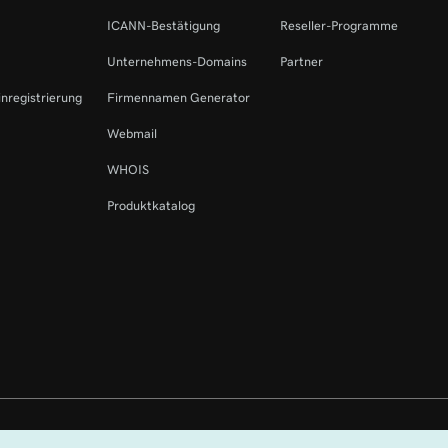
ICANN-Bestätigung
Reseller-Programme
Unternehmens-Domains
Partner
inregistrierung
Firmennamen Generator
Webmail
WHOIS
Produktkatalog
ehalten. Die Wortmarke GoDaddy ist eine eingetragene Marke von GoDaddy O