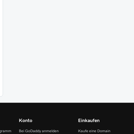
Konto
Einkaufen
ogramm
Bei GoDaddy anmelden
Kaufe eine Domain