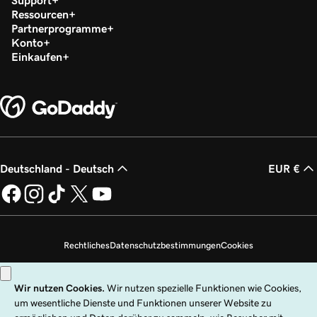
Support
Ressourcen
Partnerprogramme
Konto
Einkaufen
Deutschland - Deutsch
EUR €
Rechtliches
Datenschutzbestimmungen
Cookies
Meine persönlichen Daten nicht verkaufen
Copyright © 1999 – 2026 GoDaddy Operating Company, LLC. Alle Rechte
vorbehalten. Die Wortmarke GoDaddy ist eine eingetragene Marke von