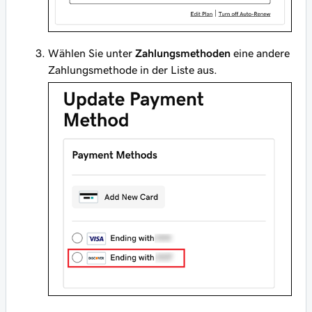
Wählen Sie unter
Zahlungsmethoden
eine andere
Zahlungsmethode in der Liste aus.