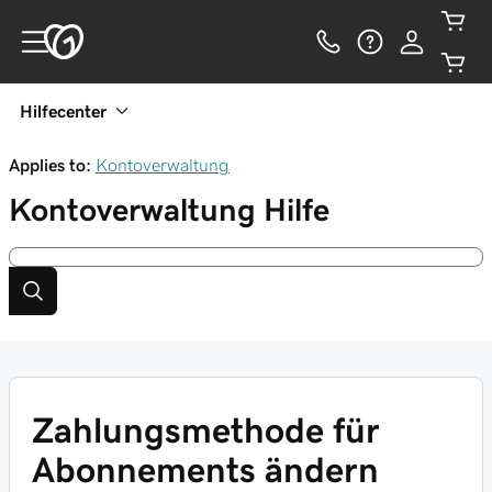
Hilfecenter
Applies to:
Kontoverwaltung
Kontoverwaltung
Hilfe
Zahlungsmethode für
Abonnements ändern