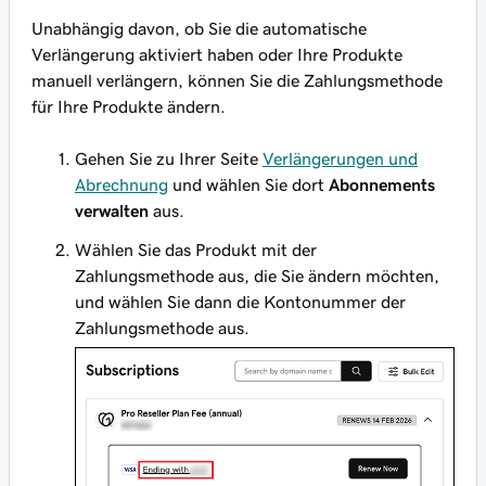
Unabhängig davon, ob Sie die automatische
Verlängerung aktiviert haben oder Ihre Produkte
manuell verlängern, können Sie die Zahlungsmethode
für Ihre Produkte ändern.
Gehen Sie zu Ihrer Seite
Verlängerungen und
Abrechnung
und wählen Sie dort
Abonnements
verwalten
aus.
Wählen Sie das Produkt mit der
Zahlungsmethode aus, die Sie ändern möchten,
und wählen Sie dann die Kontonummer der
Zahlungsmethode aus.