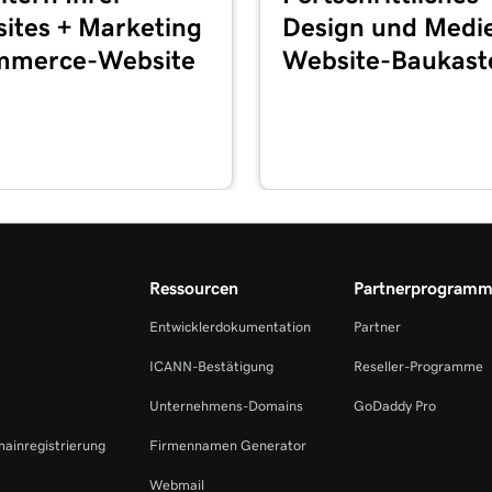
ites + Marketing
Design und Medi
mmerce-Website
Website-Baukast
2m 44s
Marketing an
2m 56s
arketing an
1m 57s
Websites + Marketing
2m 56s
Ressourcen
Partnerprogram
arketing an
Entwicklerdokumentation
Partner
ICANN-Bestätigung
Reseller-Programme
 in Websites +
1m 23s
Unternehmens-Domains
GoDaddy Pro
mainregistrierung
Firmennamen Generator
54s
Webmail