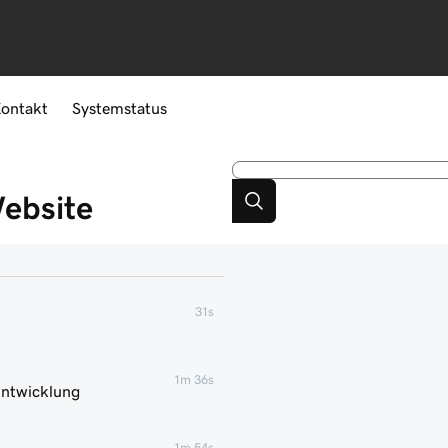
ontakt
Systemstatus
Website
31s
1m 36s
 Entwicklung
1m 54s