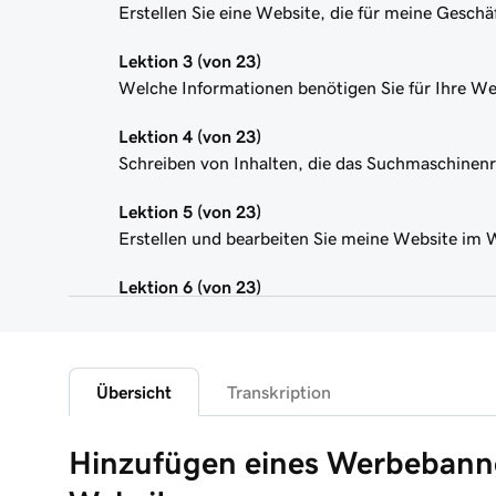
Erstellen Sie eine Website, die für meine Geschäf
Lektion 3 (von 23)
Welche Informationen benötigen Sie für Ihre We
Lektion 4 (von 23)
Schreiben von Inhalten, die das Suchmaschinen
Lektion 5 (von 23)
Erstellen und bearbeiten Sie meine Website im
Lektion 6 (von 23)
Passen Sie das Thema meiner Website an
Lektion 7 (von 23)
Fügen Sie meiner Website + Marketing-Website 
Übersicht
Transkription
Lektion 8 (von 23)
Hinzufügen eines Werbebann
Bearbeiten von Inhalten in einem Bereich oder e