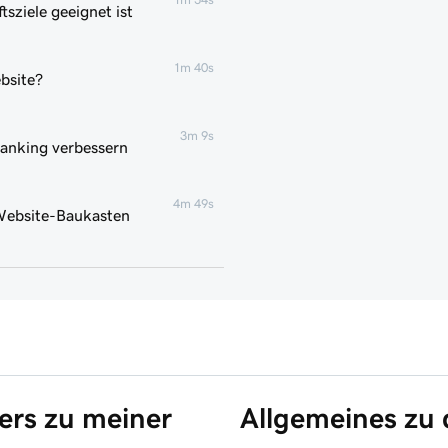
tsziele geeignet ist
1m 40s
bsite?
3m 9s
ranking verbessern
4m 49s
 Website-Baukasten
1m 51s
1m 25s
einen Bereich hinzu
5m 19s
ers zu meiner
Allgemeines zu
iner Bereichsgruppe