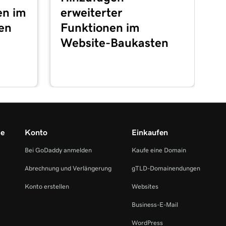
en im
erweiterter
en
Funktionen im
Website-Baukasten
me
Konto
Einkaufen
Bei GoDaddy anmelden
Kaufe eine Domain
Abrechnung und Verlängerung
gTLD-Domainendungen
Konto erstellen
Websites
Business-E-Mail
WordPress