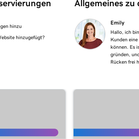
servierungen
Allgemeines zu
1m 1s
Emily
1m 6s
ngen hinzu
Hallo, ich bi
Website hinzugefügt?
Kunden eine 
2m 25s
ügen
können. Es i
gründen, und
Rücken frei 
2m 20s
 hinzu
1m 15s
r Website
3m 1s
arketing-Website
1m 24s