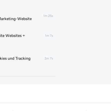
1m 25s
Marketing-Website
ite Websites +
1m 7s
ies und Tracking
2m 7s
1m 29s
1m 4s
 Marketing-Website