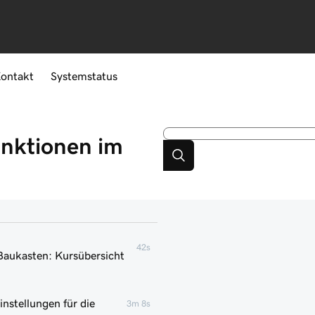
ontakt
Systemstatus
unktionen im
42s
Baukasten: Kursübersicht
instellungen für die
3m 8s