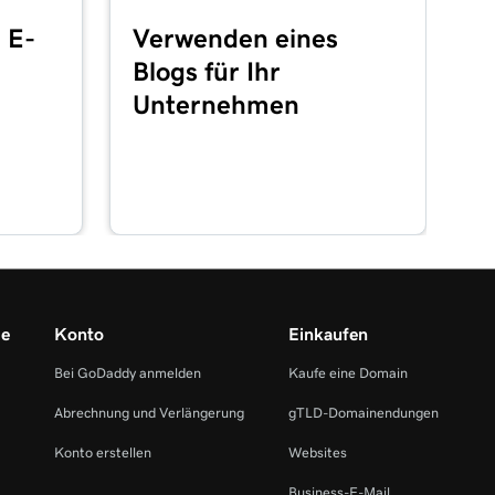
t E-
Verwenden eines
Blogs für Ihr
Unternehmen
me
Konto
Einkaufen
Bei GoDaddy anmelden
Kaufe eine Domain
Abrechnung und Verlängerung
gTLD-Domainendungen
Konto erstellen
Websites
Business-E-Mail