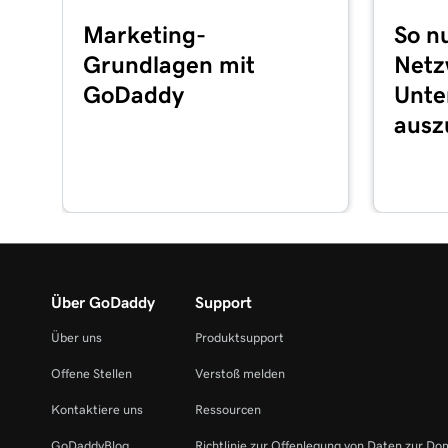
Lektion 14 (von 21)
Marketing-
So nu
Onlinebestellung hinzufügen
Grundlagen mit
Netz
Lektion 15 (von 21)
GoDaddy
Unt
Fügen Sie unter Websites + Marketing eine Preis
ausz
Lektion 16 (von 21)
Fügen Sie einen Bereich für Online-Termine hin
Lektion 17 (von 21)
Aktivieren Sie Online-Terminzahlungen in Websi
Lektion 18 (von 21)
Über GoDaddy
Support
Synchronisieren von Terminen mit meinem Kale
Über uns
Produktsupport
Lektion 19 (von 21)
Offene Stellen
Verstoß melden
Übersicht über Google Smart-Kampagnen
Kontaktiere uns
Ressourcen
Lektion 20 (von 21)
GoDaddyBlog
Richtlinie zur Offenlegung von Daten zur Do