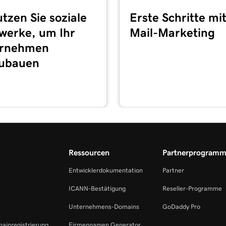
tzen Sie soziale
Erste Schritte mi
1m 38s
werke, um Ihr
Mail-Marketing
ernehmen
1m 36s
liste hinzu
ubauen
5m 59s
zu
1m 1s
tes + Marketing
Ressourcen
Partnerprogram
1m 39s
nder
Entwicklerdokumentation
Partner
2m 55s
ICANN-Bestätigung
Reseller-Programme
Unternehmens-Domains
GoDaddy Pro
3m 16s
mainregistrierung
Firmennamen Generator