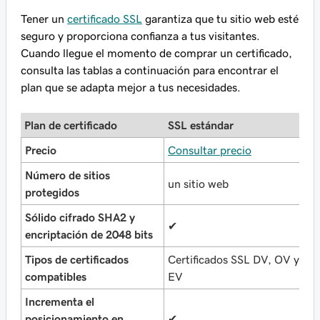
Tener un
certificado SSL
garantiza que tu sitio web esté
seguro y proporciona confianza a tus visitantes.
Cuando llegue el momento de comprar un certificado,
consulta las tablas a continuación para encontrar el
plan que se adapta mejor a tus necesidades.
Plan de certificado
SSL estándar
S
Precio
Consultar precio
C
Número de sitios
un sitio web
h
protegidos
Sólido cifrado SHA2 y
✔
✔
encriptación de 2048 bits
Tipos de certificados
Certificados SSL DV, OV y
C
compatibles
EV
E
Incrementa el
posicionamiento en
✔
✔