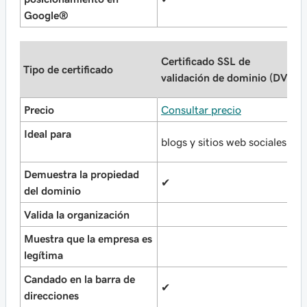
Google®
C
Certificado SSL de
Tipo de certificado‌‌
v
validación de dominio (DV)
(
Precio
Consultar precio
C
Ideal para
blogs y sitios web sociales
e
Demuestra la propiedad
✔
✔
del dominio
Valida la organización
✔
Muestra que la empresa es
legítima
Candado en la barra de
✔
✔
direcciones