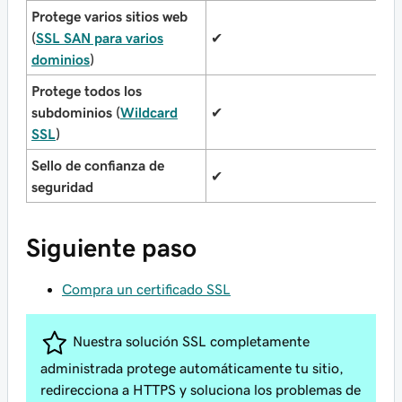
Protege varios sitios web
(
SSL SAN para varios
✔
✔
dominios
)
Protege todos los
subdominios (
Wildcard
✔
✔
SSL
)
Sello de confianza de
✔
✔
seguridad
Siguiente paso
Compra un certificado SSL
Nuestra solución SSL completamente
administrada protege automáticamente tu sitio,
redirecciona a HTTPS y soluciona los problemas de